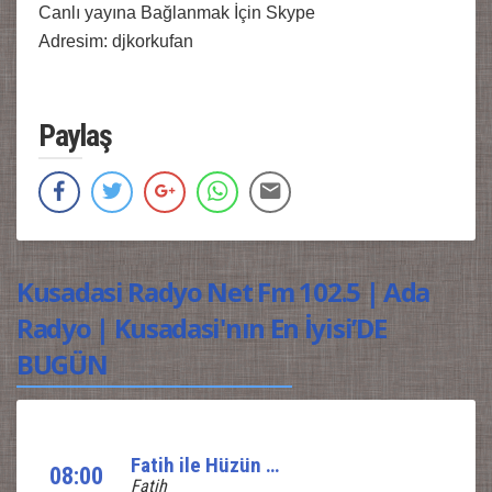
Canlı yayına Bağlanmak İçin Skype
Adresim: djkorkufan
Paylaş
Kusadasi Radyo Net Fm 102.5 | Ada
Radyo | Kusadasi'nın En İyisi’DE
BUGÜN
Fatih ile Hüzün ve Yankı
08:00
Fatih