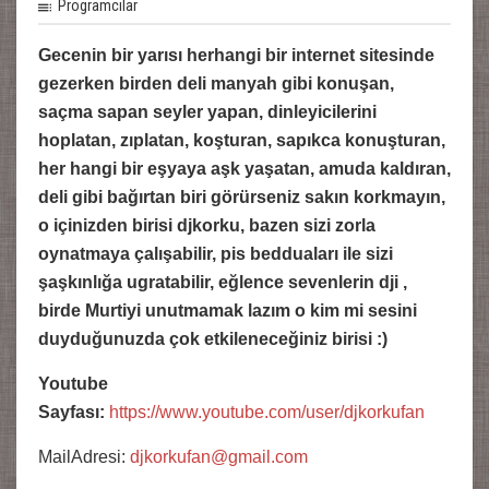
Programcılar
Gecenin bir yarısı herhangi bir internet sitesinde
gezerken birden deli manyah gibi konuşan,
saçma sapan seyler yapan, dinleyicilerini
hoplatan, zıplatan, koşturan, sapıkca konuşturan,
her hangi bir eşyaya aşk yaşatan, amuda kaldıran,
deli gibi bağırtan biri görürseniz sakın korkmayın,
o içinizden birisi djkorku, bazen sizi zorla
oynatmaya çalışabilir, pis bedduaları ile sizi
şaşkınlığa ugratabilir, eğlence sevenlerin dji ,
birde Murtiyi unutmamak lazım o kim mi sesini
duyduğunuzda çok etkileneceğiniz birisi :)
Youtube
Sayfası:
https://www.youtube.com/user/djkorkufan
MailAdresi:
djkorkufan@gmail.com