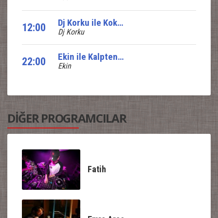
Dj Korku ile Koktail Show
12:00
Dj Korku
Ekin ile Kalpten Nağmeler
22:00
Ekin
DİĞER PROGRAMCILAR
Fatih