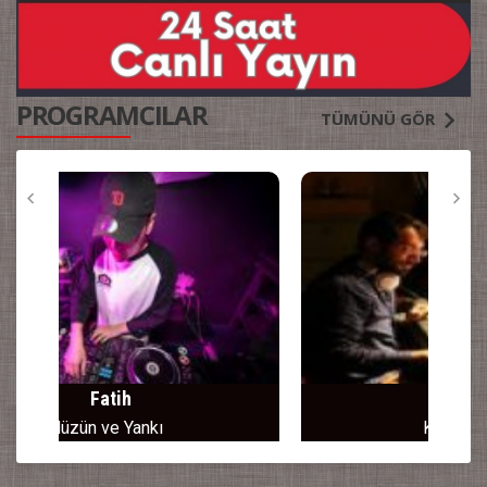
PROGRAMCILAR
TÜMÜNÜ GÖR
Emre Aras
Keyifli Saatler