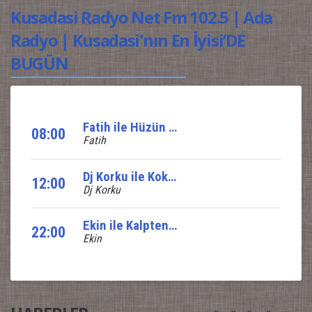
Kusadasi Radyo Net Fm 102.5 | Ada
Radyo | Kusadasi'nın En İyisi’DE
BUGÜN
Fatih ile Hüzün ve Yankı
08:00
Fatih
Dj Korku ile Koktail Show
12:00
Dj Korku
Ekin ile Kalpten Nağmeler
22:00
Ekin