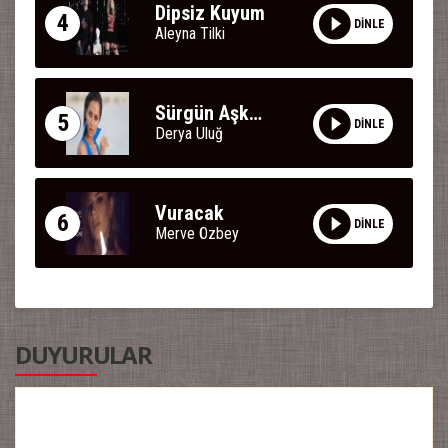
Dipsiz Kuyum
4
DİNLE
Aleyna Tilki
Sürgün Aşkımız
5
DİNLE
Derya Uluğ
Vuracak
6
DİNLE
Merve Özbey
DUYURULAR