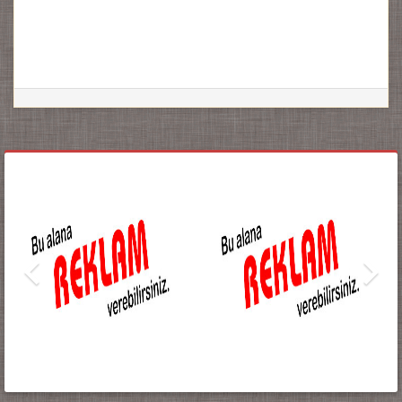
Duyuru sistemi entegre edilmiştir.
Saygılarımızla https://www.radyotelekom.com
[23/11/2023 17:03]