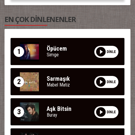
EN ÇOK DİNLENENLER
Öpücem
1
DİNLE
Simge
Sarmaşık
2
DİNLE
Mabel Matiz
Aşk Bitsin
3
DİNLE
Buray