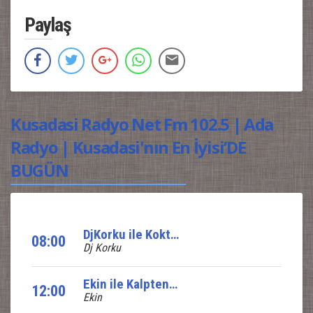
Paylaş
Kusadasi Radyo Net Fm 102.5 | Ada
Radyo | Kusadasi'nın En İyisi’DE
BUGÜN
DjKorku ile Koktail Show
08:00
Dj Korku
Ekin ile Kalpten Nağmeler
12:00
Ekin